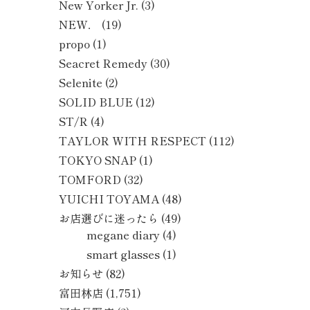
New Yorker Jr.
(3)
NEW．
(19)
propo
(1)
Seacret Remedy
(30)
Selenite
(2)
SOLID BLUE
(12)
ST/R
(4)
TAYLOR WITH RESPECT
(112)
TOKYO SNAP
(1)
TOMFORD
(32)
YUICHI TOYAMA
(48)
お店選びに迷ったら
(49)
megane diary
(4)
smart glasses
(1)
お知らせ
(82)
富田林店
(1,751)