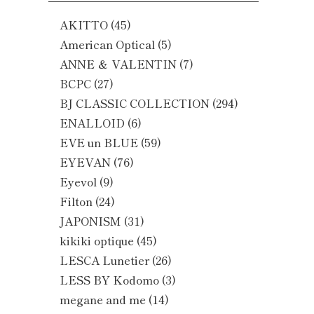
AKITTO
(45)
American Optical
(5)
ANNE ＆ VALENTIN
(7)
BCPC
(27)
BJ CLASSIC COLLECTION
(294)
ENALLOID
(6)
EVE un BLUE
(59)
EYEVAN
(76)
Eyevol
(9)
Filton
(24)
JAPONISM
(31)
kikiki optique
(45)
LESCA Lunetier
(26)
LESS BY Kodomo
(3)
megane and me
(14)