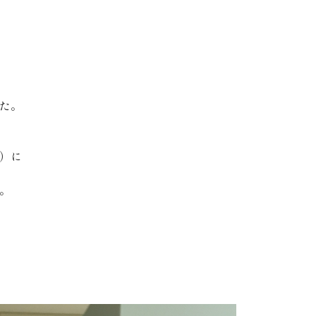
た。
）に
。