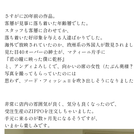
さすがに20年前の作品。
客層が見事に落ち着いた年齢層でした。
スタッフも客層に合わせてか、
落ち着いた好印象を与える人達ばかりでした。
海外で放映されていたのか、欧州系の外国人が散見されまし
見た目40オーバーの紳士が、マティーニ片手に
『君の瞳に映った僕に乾杯』
と、アンディよろしくで、向かいの席の女性（たぶん奥様？
写真を撮ってもらっていたのには
思わず、ソード・フィッシュⅡを吹き出しそうになりました
非常に店内の雰囲気が良く、気分も良くなったので、
受注生産のZIPPOを注文しちゃいました。
手元に来るのが数ヶ月先になるそうですが、
いまから楽しみです。