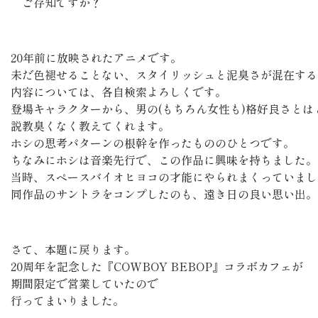
ご存知ですか？
20年前に放映されたアニメです。
未だ色褪せることない、スタイリッシュと泥臭さが混在する
内容については、各自検索よろしくです。
登場キャラクターから、男の(もちろん女性も)格好良さとは
説教臭くなく教えてくれます。
ホシの思考パターンの根幹を作ったもののひとつです。
ちなみにホシは音楽先行で、この作品に興味を持ちました。
当時、スペースバイオヒヨコの才能にやられまくっていまし
同作品のサントラをコンプしたのも、遠き日の良い思い出。
さて、本題に戻ります。
20周年を記念した『COWBOY BEBOP』コラボカフェが
期間限定で営業していたので
行ってまいりました。