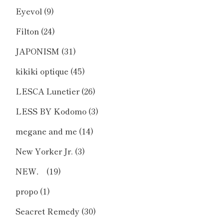
Eyevol
(9)
Filton
(24)
JAPONISM
(31)
kikiki optique
(45)
LESCA Lunetier
(26)
LESS BY Kodomo
(3)
megane and me
(14)
New Yorker Jr.
(3)
NEW．
(19)
propo
(1)
Seacret Remedy
(30)