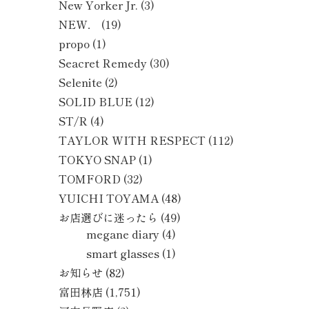
New Yorker Jr.
(3)
NEW．
(19)
propo
(1)
Seacret Remedy
(30)
Selenite
(2)
SOLID BLUE
(12)
ST/R
(4)
TAYLOR WITH RESPECT
(112)
TOKYO SNAP
(1)
TOMFORD
(32)
YUICHI TOYAMA
(48)
お店選びに迷ったら
(49)
megane diary
(4)
smart glasses
(1)
お知らせ
(82)
富田林店
(1,751)