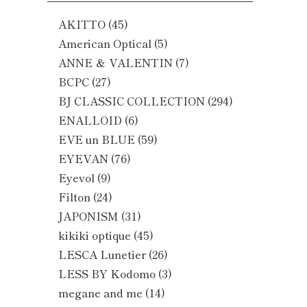
AKITTO
(45)
American Optical
(5)
ANNE ＆ VALENTIN
(7)
BCPC
(27)
BJ CLASSIC COLLECTION
(294)
ENALLOID
(6)
EVE un BLUE
(59)
EYEVAN
(76)
Eyevol
(9)
Filton
(24)
JAPONISM
(31)
kikiki optique
(45)
LESCA Lunetier
(26)
LESS BY Kodomo
(3)
megane and me
(14)