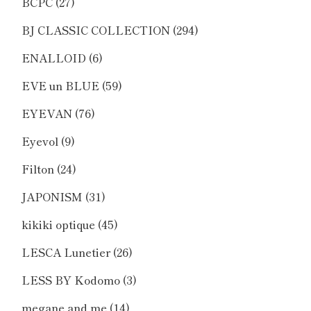
BCPC
(27)
BJ CLASSIC COLLECTION
(294)
ENALLOID
(6)
EVE un BLUE
(59)
EYEVAN
(76)
Eyevol
(9)
Filton
(24)
JAPONISM
(31)
kikiki optique
(45)
LESCA Lunetier
(26)
LESS BY Kodomo
(3)
megane and me
(14)